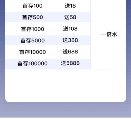
集团要闻
泰安市
图片新闻
行业资讯
双方就加强文旅产业等多领域合作进行
6月20日，集团总裁蒋宁赴山东省泰
流。泰安市政府党组成员、秘书长桑民参加
李兰祥代表泰安市委、市政府对蒋宁一
泰山文化传承创新示范区建设机遇，把发展
二次创业取得了明显成效。泰安市高度重视
挥自身优势，积极参与泰安市重点文旅项目
多样化、高品质文旅产品，助力泰安文旅产
蒋宁感谢泰安市对集团的信任和支持，
文旅资源丰富。特别是近年来积极培育文旅新
促转型、提品质。江苏省建集团将聚焦双方
爆品，共同把泰安的文旅资源优势转化为产
得更多的合作成果。
省建文旅、泰山文旅集团、上海蓝镇文