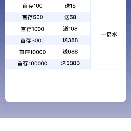
集团要闻
图片新闻
行业资讯
12
月
29日，
江苏省建集团
2017年
终分配
各分公司、控股（全资）子公司总经理，直
作，落实责任，全力组织好年终分配
，迎接
陈正华董事长发表重要讲话。他在讲话
优势和不足，要求集团公司上下凝聚共识，
好更快发展。
陈正华指出，江苏省建
201
8
年工作指导
和绿地集团发展战略，抢抓机遇，突出
“调
断提升企业的专业优势，借助绿地品牌的影
略的实施作出应有的贡献。
陈正华指出，围绕
201
8
年工作思路和目
苏省建的核心竞争力，提升市场竞争优势；
塑造我们的新优势；围绕深化改革，不断
增
的
“防火墙”，狠抓风险管控与防范，确保企业
新引擎，努力打造实力强、品牌好、专业优